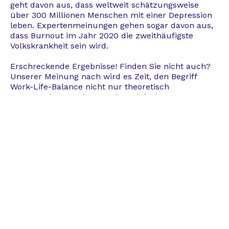
geht davon aus, dass weltweit schätzungsweise
über 300 Millionen Menschen mit einer Depression
leben. Expertenmeinungen gehen sogar davon aus,
dass Burnout im Jahr 2020 die zweithäufigste
Volkskrankheit sein wird.
Erschreckende Ergebnisse! Finden Sie nicht auch?
Unserer Meinung nach wird es Zeit, den Begriff
Work-Life-Balance nicht nur theoretisch
anzuwenden, sondern auch praktisch umzusetzen.
Profitable Maßnahmen für Ihr
Unternehmen
Befinden sich Ihre Mitarbeiter/innen in einer
unausgewogenen Lebenssituation, überträgt sich
dies auch auf die erbrachte Leistung während der
Arbeit. Für Arbeitnehmer und Arbeitgeber wirkt sich
ein Dauerzustand von schlechten
Arbeitsergebnissen negativ auf die Zusammenarbeit
aus.
Hier gilt es, präventiv zu handeln!