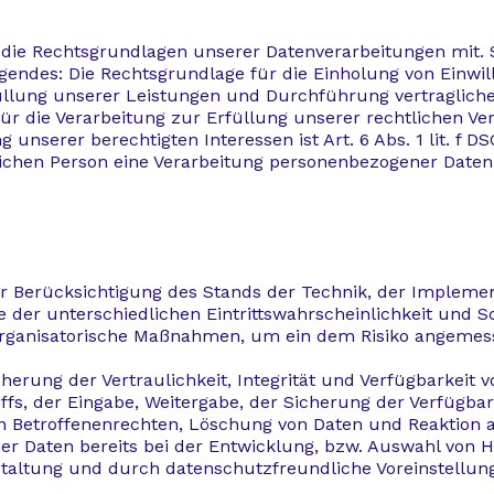
 die Rechtsgrundlagen unserer Datenverarbeitungen mit. 
endes: Die Rechtsgrundlage für die Einholung von Einwillig
rfüllung unserer Leistungen und Durchführung vertragli
 für die Verarbeitung zur Erfüllung unserer rechtlichen Verp
nserer berechtigten Interessen ist Art. 6 Abs. 1 lit. f D
chen Person eine Verarbeitung personenbezogener Daten erf
r Berücksichtigung des Stands der Technik, der Impleme
er unterschiedlichen Eintrittswahrscheinlichkeit und Sc
 organisatorische Maßnahmen, um ein dem Risiko angemes
rung der Vertraulichkeit, Integrität und Verfügbarkeit 
iffs, der Eingabe, Weitergabe, der Sicherung der Verfügba
n Betroffenenrechten, Löschung von Daten und Reaktion 
r Daten bereits bei der Entwicklung, bzw. Auswahl von H
altung und durch datenschutzfreundliche Voreinstellung