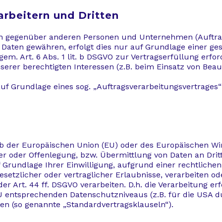
rbeitern und Dritten
 gegenüber anderen Personen und Unternehmen (Auftragsv
e Daten gewähren, erfolgt dies nur auf Grundlage einer ge
em. Art. 6 Abs. 1 lit. b DSGVO zur Vertragserfüllung erforde
serer berechtigten Interessen (z.B. beim Einsatz von Beauf
auf Grundlage eines sog. „Auftragsverarbeitungsvertrages
alb der Europäischen Union (EU) oder des Europäischen Wi
oder Offenlegung, bzw. Übermittlung von Daten an Dritte
uf Grundlage Ihrer Einwilligung, aufgrund einer rechtlich
esetzlicher oder vertraglicher Erlaubnisse, verarbeiten od
 Art. 44 ff. DSGVO verarbeiten. D.h. die Verarbeitung erf
EU entsprechenden Datenschutzniveaus (z.B. für die USA du
gen (so genannte „Standardvertragsklauseln“).